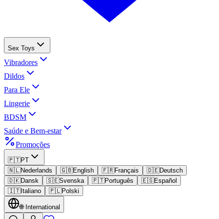
Sex Toys
Vibradores
Dildos
Para Ele
Lingerie
BDSM
Saúde e Bem-estar
Promoções
🇵🇹
PT
🇳🇱
Nederlands
🇬🇧
English
🇫🇷
Français
🇩🇪
Deutsch
🇩🇰
Dansk
🇸🇪
Svenska
🇵🇹
Português
🇪🇸
Español
🇮🇹
Italiano
🇵🇱
Polski
🌐
International