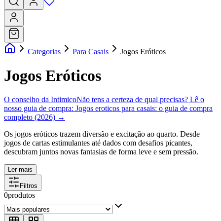
Categorias
Para Casais
Jogos Eróticos
Jogos Eróticos
O conselho da Intimico
Não tens a certeza de qual precisas? Lê o
nosso guia de compra:
Jogos eroticos para casais: o guia de compra
completo (2026)
→
Os jogos eróticos trazem diversão e excitação ao quarto. Desde
jogos de cartas estimulantes até dados com desafios picantes,
descubram juntos novas fantasias de forma leve e sem pressão.
Ler mais
Filtros
0
produtos