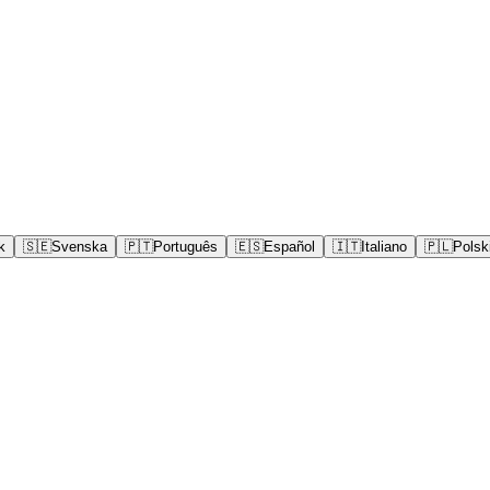
k
🇸🇪
Svenska
🇵🇹
Português
🇪🇸
Español
🇮🇹
Italiano
🇵🇱
Polsk