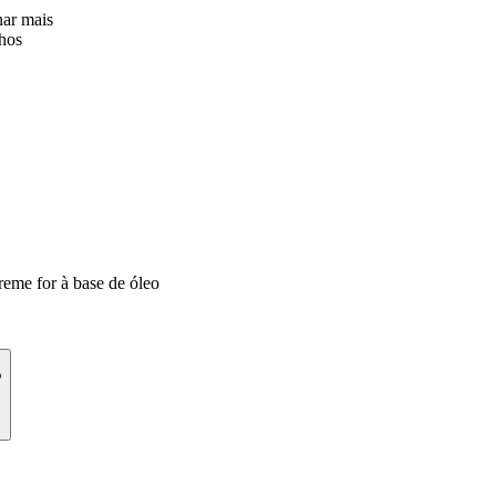
nar mais
lhos
reme for à base de óleo
?