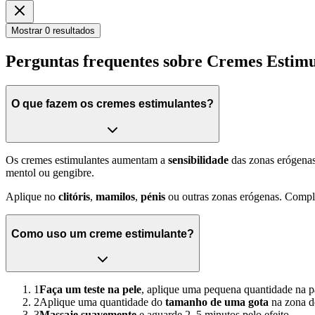
Mostrar 0 resultados
Perguntas frequentes sobre Cremes Estimu
O que fazem os cremes estimulantes?
Os cremes estimulantes aumentam a
sensibilidade
das zonas erógenas
mentol ou gengibre.
Aplique no
clitóris
,
mamilos
,
pénis
ou outras zonas erógenas. Compl
Como uso um creme estimulante?
1
Faça um teste na pele
, aplique uma pequena quantidade na pa
2
Aplique uma quantidade do
tamanho de uma gota
na zona d
3
Massaje suavemente
e aguarde 2–5 minutos pelo efeito