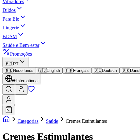
Vibradores
Dildos
Para Ele
Lingerie
BDSM
Saúde e Bem-estar
Promoções
🇵🇹
PT
🇳🇱
Nederlands
🇬🇧
English
🇫🇷
Français
🇩🇪
Deutsch
🇩🇰
Dans
🌐
International
Categorias
Saúde
Cremes Estimulantes
Cremes Estimulantes