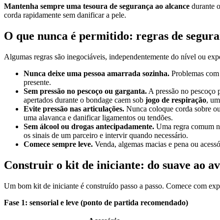
Mantenha sempre uma tesoura de segurança ao alcance
durante 
corda rapidamente sem danificar a pele.
O que nunca é permitido: regras de segura
Algumas regras são inegociáveis, independentemente do nível ou expe
Nunca deixe uma pessoa amarrada sozinha.
Problemas com m
presente.
Sem pressão no pescoço ou garganta.
A pressão no pescoço po
apertados durante o bondage caem sob
jogo de respiração
, um
Evite pressão nas articulações.
Nunca coloque corda sobre ou 
uma alavanca e danificar ligamentos ou tendões.
Sem álcool ou drogas antecipadamente.
Uma regra comum na 
os sinais de um parceiro e intervir quando necessário.
Comece sempre leve.
Venda, algemas macias e pena ou acessó
Construir o kit de iniciante: do suave ao 
Um bom kit de iniciante é construído passo a passo. Comece com expe
Fase 1: sensorial e leve (ponto de partida recomendado)