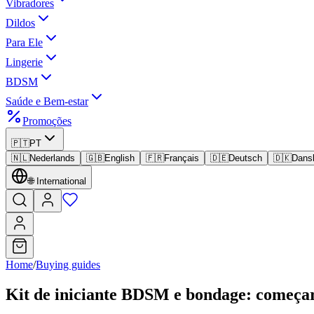
Vibradores
Dildos
Para Ele
Lingerie
BDSM
Saúde e Bem-estar
Promoções
🇵🇹
PT
🇳🇱
Nederlands
🇬🇧
English
🇫🇷
Français
🇩🇪
Deutsch
🇩🇰
Dans
🌐
International
Home
/
Buying guides
Kit de iniciante BDSM e bondage: começa