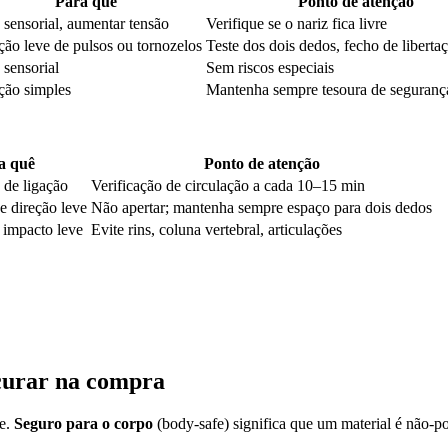
Para quê
Ponto de atenção
 sensorial, aumentar tensão
Verifique se o nariz fica livre
ção leve de pulsos ou tornozelos
Teste dos dois dedos, fecho de liberta
 sensorial
Sem riscos especiais
ção simples
Mantenha sempre tesoura de seguranç
a quê
Ponto de atenção
 de ligação
Verificação de circulação a cada 10–15 min
e direção leve
Não apertar; mantenha sempre espaço para dois dedos
 impacto leve
Evite rins, coluna vertebral, articulações
ocurar na compra
le.
Seguro para o corpo
(body-safe) significa que um material é não-por