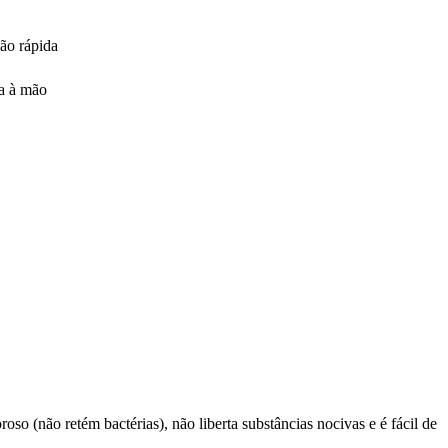
ção rápida
a à mão
oso (não retém bactérias), não liberta substâncias nocivas e é fácil de