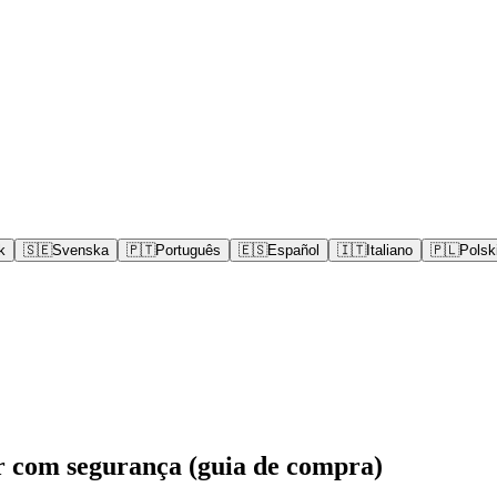
k
🇸🇪
Svenska
🇵🇹
Português
🇪🇸
Español
🇮🇹
Italiano
🇵🇱
Polsk
r com segurança (guia de compra)