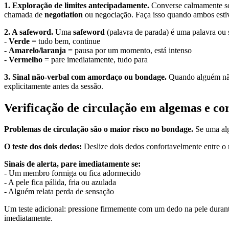
1. Exploração de limites antecipadamente.
Converse calmamente sobr
chamada de
negotiation
ou negociação. Faça isso quando ambos estiv
2. A safeword.
Uma
safeword
(palavra de parada) é uma palavra ou 
-
Verde
= tudo bem, continue
-
Amarelo/laranja
= pausa por um momento, está intenso
-
Vermelho
= pare imediatamente, tudo para
3. Sinal não-verbal com amordaço ou bondage.
Quando alguém não c
explicitamente antes da sessão.
Verificação de circulação em algemas e c
Problemas de circulação são o maior risco no bondage.
Se uma alg
O teste dos dois dedos:
Deslize dois dedos confortavelmente entre o m
Sinais de alerta, pare imediatamente se:
- Um membro formiga ou fica adormecido
- A pele fica pálida, fria ou azulada
- Alguém relata perda de sensação
Um teste adicional: pressione firmemente com um dedo na pele durant
imediatamente.