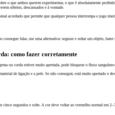
e o que ambos querem experimentar, o que é absolutamente proibido ('ha
erem sóbrios, descansados e à vontade.
sinal acordado que permite que qualquer pessoa interrompa o jogo ime
onsegue falar, use uma alternativa: segurar e soltar um objeto, bater 
orda: como fazer corretamente
ema ou corda estiver muito apertada, pode bloquear o fluxo sanguíneo p
aterial de ligação e a pele. Se não conseguir, está muito apertado e d
e cinco segundos e solte. A cor deve voltar ao vermelho normal em 2–