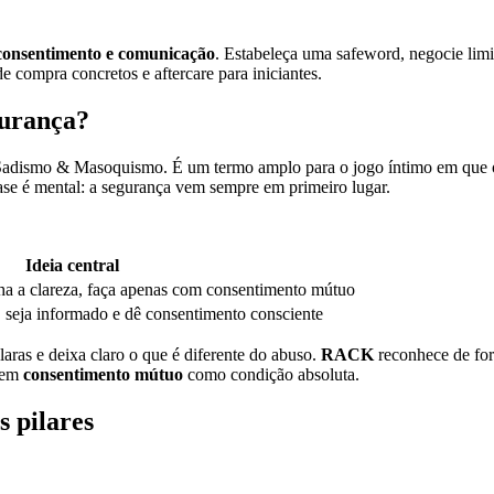
consentimento e comunicação
. Estabeleça uma safeword, negocie li
ompra concretos e aftercare para iniciantes.
gurança?
adismo & Masoquismo. É um termo amplo para o jogo íntimo em que o 
base é mental: a segurança vem sempre em primeiro lugar.
Ideia central
a a clareza, faça apenas com consentimento mútuo
 seja informado e dê consentimento consciente
claras e deixa claro o que é diferente do abuso.
RACK
reconhece de for
ecem
consentimento mútuo
como condição absoluta.
s pilares