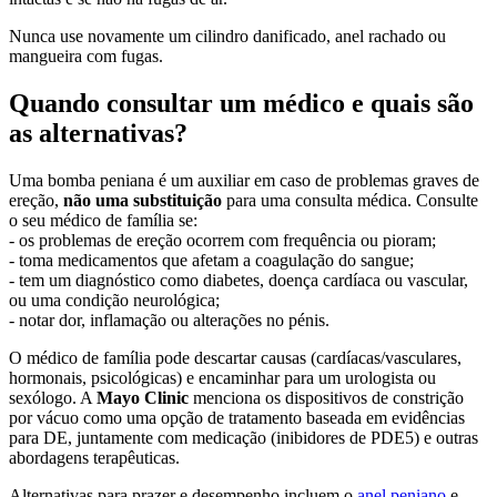
Nunca use novamente um cilindro danificado, anel rachado ou
mangueira com fugas.
Quando consultar um médico e quais são
as alternativas?
Uma bomba peniana é um auxiliar em caso de problemas graves de
ereção,
não uma substituição
para uma consulta médica. Consulte
o seu médico de família se:
- os problemas de ereção ocorrem com frequência ou pioram;
- toma medicamentos que afetam a coagulação do sangue;
- tem um diagnóstico como diabetes, doença cardíaca ou vascular,
ou uma condição neurológica;
- notar dor, inflamação ou alterações no pénis.
O médico de família pode descartar causas (cardíacas/vasculares,
hormonais, psicológicas) e encaminhar para um urologista ou
sexólogo. A
Mayo Clinic
menciona os dispositivos de constrição
por vácuo como uma opção de tratamento baseada em evidências
para DE, juntamente com medicação (inibidores de PDE5) e outras
abordagens terapêuticas.
Alternativas para prazer e desempenho incluem o
anel peniano
e