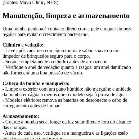
(Fontes: Mayo Clinic, NHS)
Manutenção, limpeza e armazenamento
Uma bomba peniana é contacto direto com a pele e requer limpeza
regular para evitar o crescimento bacteriano.
Cilindro e vedação:
- Lave após cada uso com água morna e sabão suave ou um
limpador de brinquedos seguro para o corpo.
- Seque completamente o cilindro antes de armazenar.
- Verifique o anel de vedação quanto a rasgos: um anel danificado
não fornecerá uma boa pressão de vácuo.
Cabeça da bomba e mangueira:
- Limpe o exterior com um pano húmido; não mergulhe a unidade
da bomba em água a menos que o modelo seja à prova de água.
- Modelos elétricos: remova as baterias ou desconecte o cabo de
carregamento antes de limpar.
Armazenamento:
- Guarde a bomba seca, longe da luz solar direta e fora do alcance
das crianças.
- Antes de cada uso, verifique se a mangueira e as ligações estão
intactas e se não há fugas de ar.