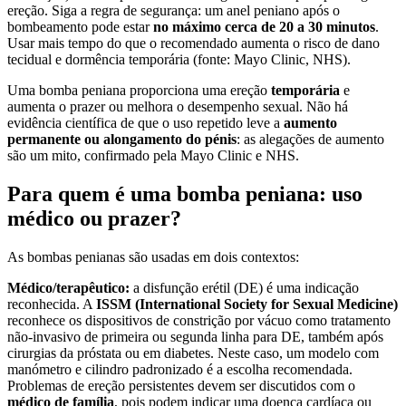
ereção. Siga a regra de segurança: um anel peniano após o
bombeamento pode estar
no máximo cerca de 20 a 30 minutos
.
Usar mais tempo do que o recomendado aumenta o risco de dano
tecidual e dormência temporária (fonte: Mayo Clinic, NHS).
Uma bomba peniana proporciona uma ereção
temporária
e
aumenta o prazer ou melhora o desempenho sexual. Não há
evidência científica de que o uso repetido leve a
aumento
permanente ou alongamento do pénis
: as alegações de aumento
são um mito, confirmado pela Mayo Clinic e NHS.
Para quem é uma bomba peniana: uso
médico ou prazer?
As bombas penianas são usadas em dois contextos:
Médico/terapêutico:
a disfunção erétil (DE) é uma indicação
reconhecida. A
ISSM (International Society for Sexual Medicine)
reconhece os dispositivos de constrição por vácuo como tratamento
não-invasivo de primeira ou segunda linha para DE, também após
cirurgias da próstata ou em diabetes. Neste caso, um modelo com
manómetro e cilindro padronizado é a escolha recomendada.
Problemas de ereção persistentes devem ser discutidos com o
médico de família
, pois podem indicar uma doença cardíaca ou