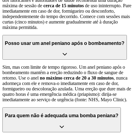
dos fabricantes e autoridades de saúde recomenda uma duração
máxima de sessão de
cerca de 15 minutos
de uso ininterrupto. Pare
imediatamente em caso de dor, formigueiro ou desconforto,
independentemente do tempo decorrido. Comece com sessões mais
curtas (cinco minutos) e aumente gradualmente até à duração
máxima permitida.
Posso usar um anel peniano após o bombeamento?
Sim, mas com limite de tempo rigoroso. Um anel peniano após o
bombeamento mantém a ereção reduzindo o fluxo de sangue de
retorno. Use o anel
no máximo cerca de 20 a 30 minutos
, nunca
adormeça com ele e remova-o imediatamente em caso de dor,
formigueiro ou descoloração azulada. Uma ereção que dure mais de
quatro horas é uma emergência médica (priapismo): dirija-se
imediatamente ao serviço de urgência (fonte: NHS, Mayo Clinic).
Para quem não é adequada uma bomba peniana?