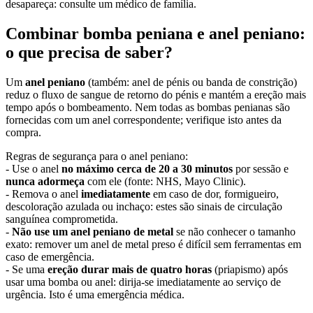
desapareça: consulte um médico de família.
Combinar bomba peniana e anel peniano:
o que precisa de saber?
Um
anel peniano
(também: anel de pénis ou banda de constrição)
reduz o fluxo de sangue de retorno do pénis e mantém a ereção mais
tempo após o bombeamento. Nem todas as bombas penianas são
fornecidas com um anel correspondente; verifique isto antes da
compra.
Regras de segurança para o anel peniano:
- Use o anel
no máximo cerca de 20 a 30 minutos
por sessão e
nunca adormeça
com ele (fonte: NHS, Mayo Clinic).
- Remova o anel
imediatamente
em caso de dor, formigueiro,
descoloração azulada ou inchaço: estes são sinais de circulação
sanguínea comprometida.
-
Não use um anel peniano de metal
se não conhecer o tamanho
exato: remover um anel de metal preso é difícil sem ferramentas em
caso de emergência.
- Se uma
ereção durar mais de quatro horas
(priapismo) após
usar uma bomba ou anel: dirija-se imediatamente ao serviço de
urgência. Isto é uma emergência médica.