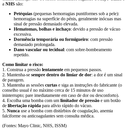
a
NHS
são:
Petéquias
(pequenas hemorragias puntiformes sob a pele):
hemorragias na superfície do pénis, geralmente inócuas mas
sinal de pressão demasiado elevada.
Hematomas, bolhas e inchaço
: devido a pressão de vácuo
excessiva.
Dormência temporária ou formigueiro
: com pressão
demasiado prolongada.
Dano vascular ou tecidual
: com sobre-bombeamento
repetido.
Como limitar o risco:
1. Construa a pressão
lentamente
em pequenos passos.
2. Mantenha-se
sempre dentro do limiar de dor
: a dor é um sinal
de paragem.
3. Mantenha as sessões
curtas
e siga as instruções do fabricante (o
conselho usual é no máximo cerca de 15 minutos de uso
ininterrupto; pare imediatamente em caso de dor ou desconforto).
4. Escolha uma bomba com um
limitador de pressão
e um botão
de
libertação rápida
para alívio rápido do vácuo.
5.
Nunca
use a bomba com distúrbios de coagulação, anemia
falciforme ou anticoagulantes sem consulta médica.
(Fontes: Mayo Clinic, NHS, ISSM)