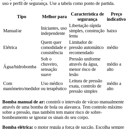
uso e perfil de segurança. Use a tabela como ponto de partida.
Característica de
Preço
Tipo
Melhor para
segurança
indicativo
Libertação rápida
Iniciantes, uso
Manual/ar
simples, construção
baixo
independente
lenta
Quem quer
Limitador de
Elétrica
comodidade e
pressão automático
médio
consistência
recomendado
Sob o
Pressão uniforme
chuveiro,
através da água,
médio a
Água/hidrobomba
sensação
menor risco de
alto
suave
lesão
Leitura de pressão
Com
Uso médico
médio a
exata, controlo de
manómetro/medidor
ou terapêutico
alto
pressão simples
Bomba manual de ar:
constrói o intervalo de vácuo manualmente
através de uma bomba de bola ou alavanca. Tem controlo máximo
sobre a pressão, mas também tem maior risco de sobre-
bombeamento se ignorar os sinais do seu corpo.
Bomba elétrica:
o motor regula a força de sucção. Escolha sempre