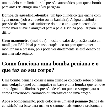
um modelo com limitador de pressão automático para que a bomba
pare antes de atingir um nível perigoso.
Bomba de água/hidrobomba:
um tipo cilíndrico que enche com
água morna (sob o chuveiro ou na banheira). A água distribui a
pressão de forma mais uniforme do que o ar, o que é percebido
como mais suave e amigável para a pele. Escolha popular para uso
diário.
Com manómetro (medidor):
mostra o valor de pressão exato em
mmHg ou PSI. Ideal para uso terapêutico ou para quem quer
monitorizar a pressão, pois pode ver diretamente se está dentro de
um intervalo seguro.
Como funciona uma bomba peniana e o
que faz ao seu corpo?
Uma bomba peniana consiste num
cilindro
colocado sobre o pénis,
uma
vedação
(anel ou manguito) na base e uma
bomba
que remove
ar ou água do cilindro. A pressão de vácuo puxa o sangue para os
corpos cavernosos, causando ou intensificando uma ereção.
Após o bombeamento, pode colocar-se um
anel peniano
(banda de
constrição) na base para manter o sangue mais tempo e prolongar a