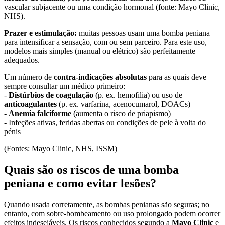
vascular subjacente ou uma condição hormonal (fonte: Mayo Clinic,
NHS).
Prazer e estimulação:
muitas pessoas usam uma bomba peniana
para intensificar a sensação, com ou sem parceiro. Para este uso,
modelos mais simples (manual ou elétrico) são perfeitamente
adequados.
Um número de
contra-indicações absolutas
para as quais deve
sempre consultar um médico primeiro:
-
Distúrbios de coagulação
(p. ex. hemofilia) ou uso de
anticoagulantes
(p. ex. varfarina, acenocumarol, DOACs)
-
Anemia falciforme
(aumenta o risco de priapismo)
- Infeções ativas, feridas abertas ou condições de pele à volta do
pénis
(Fontes: Mayo Clinic, NHS, ISSM)
Quais são os riscos de uma bomba
peniana e como evitar lesões?
Quando usada corretamente, as bombas penianas são seguras; no
entanto, com sobre-bombeamento ou uso prolongado podem ocorrer
efeitos indesejáveis. Os riscos conhecidos segundo a
Mayo Clinic
e