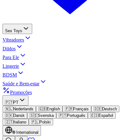
Sex Toys
Vibradores
Dildos
Para Ele
Lingerie
BDSM
Saúde e Bem-estar
Promoções
🇵🇹
PT
🇳🇱
Nederlands
🇬🇧
English
🇫🇷
Français
🇩🇪
Deutsch
🇩🇰
Dansk
🇸🇪
Svenska
🇵🇹
Português
🇪🇸
Español
🇮🇹
Italiano
🇵🇱
Polski
🌐
International