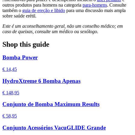
outros produtos para homens na categoria
para-homens
. Consulte
também o
guia de ereção e libido
para uma discussão mais ampla
sobre saúde erétil.
Este é um aconselhamento geral, não um conselho médico; em
caso de queixas, consulte um médico ou sexólogo.
Shop this guide
Bomba Power
€ 14,45
HydroXtreme 6 Bomba Apenas
€ 148,95
Conjunto de Bomba Maximum Results
€ 58,95
Conjunto Acessórios VacuGLIDE Grande