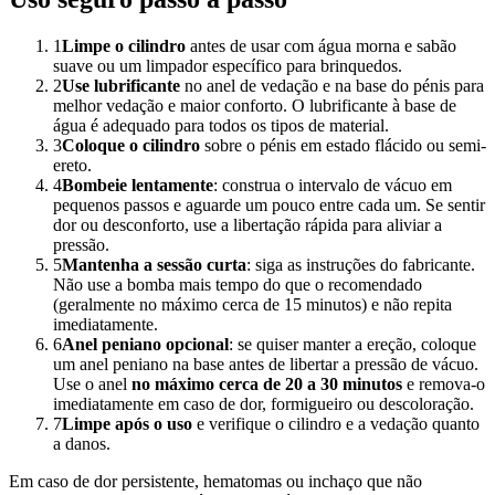
1
Limpe o cilindro
antes de usar com água morna e sabão
suave ou um limpador específico para brinquedos.
2
Use lubrificante
no anel de vedação e na base do pénis para
melhor vedação e maior conforto. O lubrificante à base de
água é adequado para todos os tipos de material.
3
Coloque o cilindro
sobre o pénis em estado flácido ou semi-
ereto.
4
Bombeie lentamente
: construa o intervalo de vácuo em
pequenos passos e aguarde um pouco entre cada um. Se sentir
dor ou desconforto, use a libertação rápida para aliviar a
pressão.
5
Mantenha a sessão curta
: siga as instruções do fabricante.
Não use a bomba mais tempo do que o recomendado
(geralmente no máximo cerca de 15 minutos) e não repita
imediatamente.
6
Anel peniano opcional
: se quiser manter a ereção, coloque
um anel peniano na base antes de libertar a pressão de vácuo.
Use o anel
no máximo cerca de 20 a 30 minutos
e remova-o
imediatamente em caso de dor, formigueiro ou descoloração.
7
Limpe após o uso
e verifique o cilindro e a vedação quanto
a danos.
Em caso de dor persistente, hematomas ou inchaço que não