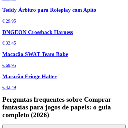
Teddy Árbitro para Roleplay com Apito
€ 29,95
DNGEON Crossback Harness
€ 33,45
Macacão SWAT Team Babe
€ 69,95
Macacão Fringe Halter
€ 42,49
Perguntas frequentes sobre Comprar
fantasias para jogos de papeis: o guia
completo (2026)