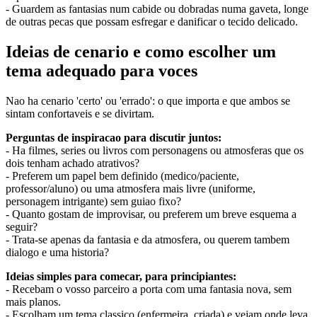
- Guardem as fantasias num cabide ou dobradas numa gaveta, longe
de outras pecas que possam esfregar e danificar o tecido delicado.
Ideias de cenario e como escolher um
tema adequado para voces
Nao ha cenario 'certo' ou 'errado': o que importa e que ambos se
sintam confortaveis e se divirtam.
Perguntas de inspiracao para discutir juntos:
- Ha filmes, series ou livros com personagens ou atmosferas que os
dois tenham achado atrativos?
- Preferem um papel bem definido (medico/paciente,
professor/aluno) ou uma atmosfera mais livre (uniforme,
personagem intrigante) sem guiao fixo?
- Quanto gostam de improvisar, ou preferem um breve esquema a
seguir?
- Trata-se apenas da fantasia e da atmosfera, ou querem tambem
dialogo e uma historia?
Ideias simples para comecar, para principiantes:
- Recebam o vosso parceiro a porta com uma fantasia nova, sem
mais planos.
- Escolham um tema classico (enfermeira, criada) e vejam onde leva.