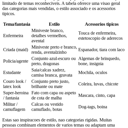
limitado de temas reconheciveis. A tabela oferece uma visao geral
das categorias mais vendidas, o estilo associado e os acessorios
tipicos.
Tema/fantasia
Estilo
Acessorios tipicos
Miniveste branco,
Touca de enfermeira,
Enfermeira
detalhes vermelhos,
estetoscopio de aderecos
avental
Miniveste preto e branco,
Criada (maid)
Espanador, tiara com laco
renda, aventalzinho
Conjunto azul-escuro ou
Algemas de brinquedo,
Policia/agente
preto, dragonas
bone, insignia
Saia/calcas xadrez,
Estudante
Mochila, oculos
camisa branca, gravata
Couro look /
Conjunto preto justo,
Coleira, luvas, chicote
latex look
brilhante ou mate
Super-heroina
Fato com capa ou aspeto
Mascara, cinto, capa
/ fantasia
de cota de malha
Militar /
Calcas ou vestido
Dog-tags, boina
camuflagem
camuflado, botas
Estas sao inspiracoes de estilo, nao categorias rigidas. Muitas
pessoas combinam elementos de varios temas ou adaptam uma