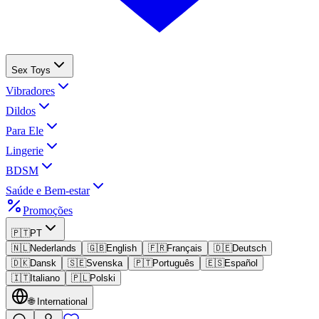
Sex Toys
Vibradores
Dildos
Para Ele
Lingerie
BDSM
Saúde e Bem-estar
Promoções
🇵🇹
PT
🇳🇱
Nederlands
🇬🇧
English
🇫🇷
Français
🇩🇪
Deutsch
🇩🇰
Dansk
🇸🇪
Svenska
🇵🇹
Português
🇪🇸
Español
🇮🇹
Italiano
🇵🇱
Polski
🌐
International