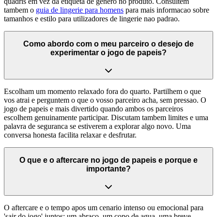
quadris em vez da etiqueta de genero no produto. Consultem
tambem o
guia de lingerie para homens
para mais informacao sobre
tamanhos e estilo para utilizadores de lingerie nao padrao.
Como abordo com o meu parceiro o desejo de
experimentar o jogo de papeis?
Escolham um momento relaxado fora do quarto. Partilhem o que
vos atrai e perguntem o que o vosso parceiro acha, sem pressao. O
jogo de papeis e mais divertido quando ambos os parceiros
escolhem genuinamente participar. Discutam tambem limites e uma
palavra de seguranca se estiverem a explorar algo novo. Uma
conversa honesta facilita relaxar e desfrutar.
O que e o aftercare no jogo de papeis e porque e
importante?
O aftercare e o tempo apos um cenario intenso ou emocional para
'sair do jogo' juntos: um abraco, um copo de agua, uma breve