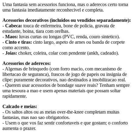
Uma fantasia sem acessorios funciona, mas o aderecos certo torna
uma fantasia imediatamente reconhecivel e completa.
Acessorios decorativos (incluidos ou vendidos separadamente):
-
Cabeca:
touca de enfermeira, bone de policia, gravata de
estudante, boina, tiara com orelhas.
-
Maos:
luvas curtas ou longas (PVC, renda, couro sintetico).
-
Cinto e tiras:
cinto largo, aspeto de arnes ou banda de corpete
como accento.
-
Joias:
choker, coleira, colar com pendente (ankh, cadeado).
Acessorios de aderecos:
- Algemas de brinquedo (com forro macio, com mecanismo de
libertacao de seguranca), frascos de jogo de papeis ou insignia de
clipe: puramente decorativos, nao destinados a imobilizacao real.
- Querem usar acessorios de bondage suave reais? Tenham sempre
uma tesoura a mao e usem apenas materiais que possam soltar
rapidamente.
Calcado e meias:
- Os saltos altos ou as meias over-the-knee completam muitas
fantasias, mas nao sao obrigatorios.
- Usem o que vos faz sentir confortaveis e que gostam; o conforto
aumenta o prazer.