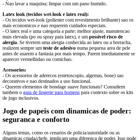
- Nao lavar a maquina; limpar com um pano humido.
Latex look (tecidos wet-look e latex real):
- Os tecidos wet-look (poliester com revestimento brilhante) sao os
mais economicos e nao requerem cuidados especiais.
- O latex real e uma categoria a parte: melhor ajuste, manutencao
mais elevada (po ou spray para latex), e um
possivel risco de
alergia
. Se tiverem uma alergia conhecida ao latex ou a borracha,
realizem sempre um
teste de adesivo
numa pequena area de pele
antes de usarem a fantasia por mais tempo. Parem imediatamente se
aparecer vermelhidao ou comichao.
Acessorios:
- Os acessorios de aderecos (estetoscopio, algemas, bone) sao
decorativos e nao destinados a uso funcional.
- Querem elementos de bondage suave funcionais? Consultem
tambem o
guia de lingerie para homens
para contexto sobre os kits
de jogo inclusivos.
Jogo de papeis com dinamicas de poder:
seguranca e conforto
Alguns temas, como os cenarios de policia/autoridade ou as
dinamicas criada/chefe, implicam uma diferenca de poder. Isso pode