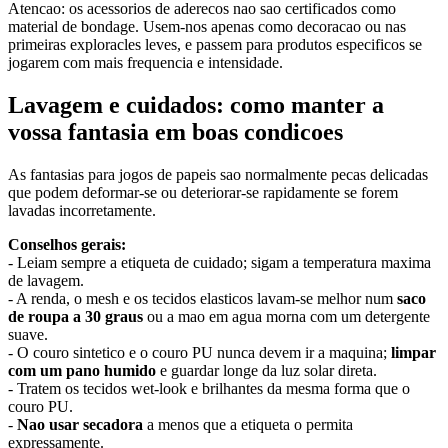
Atencao: os acessorios de aderecos nao sao certificados como
material de bondage. Usem-nos apenas como decoracao ou nas
primeiras exploracles leves, e passem para produtos especificos se
jogarem com mais frequencia e intensidade.
Lavagem e cuidados: como manter a
vossa fantasia em boas condicoes
As fantasias para jogos de papeis sao normalmente pecas delicadas
que podem deformar-se ou deteriorar-se rapidamente se forem
lavadas incorretamente.
Conselhos gerais:
- Leiam sempre a etiqueta de cuidado; sigam a temperatura maxima
de lavagem.
- A renda, o mesh e os tecidos elasticos lavam-se melhor num
saco
de roupa a 30 graus
ou a mao em agua morna com um detergente
suave.
- O couro sintetico e o couro PU nunca devem ir a maquina;
limpar
com um pano humido
e guardar longe da luz solar direta.
- Tratem os tecidos wet-look e brilhantes da mesma forma que o
couro PU.
-
Nao usar secadora
a menos que a etiqueta o permita
expressamente.