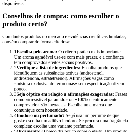
disponíveis.
Conselhos de compra: como escolher o
produto certo?
Com tantos produtos no mercado e evidências científicas limitadas,
convém comprar de forma criteriosa:
1
Escolha pelo aroma:
O critério prático mais importante.
Um aroma agradável usa-se com mais prazer, e a confiança
tem comprovados efeitos sociais positivos.
2
Verifique a lista de ingredientes:
Escolha produtos que
identifiquem as substâncias activas (androstenol,
androstenona, estratetraenol). Afirmações vagas como
«mistura exclusiva de feromonas» sem especificação dizem
pouco.
3
Seja céptico em relação a afirmações exageradas:
Frases
como «irresistível garantido» ou «100% cientificamente
comprovado» são inexactas. Escolha uma marca que
comunique com honestidade.
4
Inodoro ou perfumado?
Se já usa um perfume de que
gosta: escolha um aditivo inodoro. Se procura uma fragrância
completa: escolha uma variante perfumada.
5
Orçamento:
O preço diz pouco sobre o efeito. Um produto