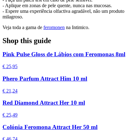
- Aplique em zonas de pele quente, nunca nas mucosas.
- Espere uma experiência olfactiva agradável, não um produto
milagroso.
Veja toda a gama de
feromonen
na Intimico.
Shop this guide
Pink Pulse Gloss de Lábios com Feromonas 8ml
€ 25,95
Phero Parfum Attract Him 10 ml
€ 21,24
Red Diamond Attract Her 10 ml
€ 25,49
Colónia Feromona Attract Her 50 ml
€ 46,74