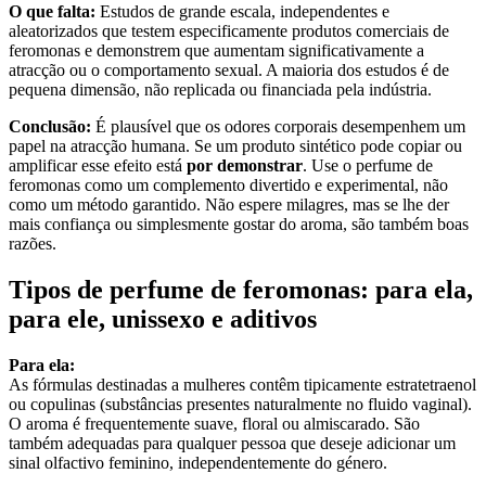
O que falta:
Estudos de grande escala, independentes e
aleatorizados que testem especificamente produtos comerciais de
feromonas e demonstrem que aumentam significativamente a
atracção ou o comportamento sexual. A maioria dos estudos é de
pequena dimensão, não replicada ou financiada pela indústria.
Conclusão:
É plausível que os odores corporais desempenhem um
papel na atracção humana. Se um produto sintético pode copiar ou
amplificar esse efeito está
por demonstrar
. Use o perfume de
feromonas como um complemento divertido e experimental, não
como um método garantido. Não espere milagres, mas se lhe der
mais confiança ou simplesmente gostar do aroma, são também boas
razões.
Tipos de perfume de feromonas: para ela,
para ele, unissexo e aditivos
Para ela:
As fórmulas destinadas a mulheres contêm tipicamente estratetraenol
ou copulinas (substâncias presentes naturalmente no fluido vaginal).
O aroma é frequentemente suave, floral ou almiscarado. São
também adequadas para qualquer pessoa que deseje adicionar um
sinal olfactivo feminino, independentemente do género.