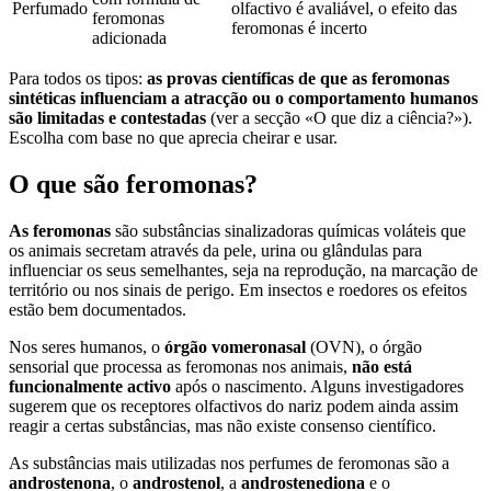
Perfumado
olfactivo é avaliável, o efeito das
feromonas
feromonas é incerto
adicionada
Para todos os tipos:
as provas científicas de que as feromonas
sintéticas influenciam a atracção ou o comportamento humanos
são limitadas e contestadas
(ver a secção «O que diz a ciência?»).
Escolha com base no que aprecia cheirar e usar.
O que são feromonas?
As feromonas
são substâncias sinalizadoras químicas voláteis que
os animais secretam através da pele, urina ou glândulas para
influenciar os seus semelhantes, seja na reprodução, na marcação de
território ou nos sinais de perigo. Em insectos e roedores os efeitos
estão bem documentados.
Nos seres humanos, o
órgão vomeronasal
(OVN), o órgão
sensorial que processa as feromonas nos animais,
não está
funcionalmente activo
após o nascimento. Alguns investigadores
sugerem que os receptores olfactivos do nariz podem ainda assim
reagir a certas substâncias, mas não existe consenso científico.
As substâncias mais utilizadas nos perfumes de feromonas são a
androstenona
, o
androstenol
, a
androstenediona
e o