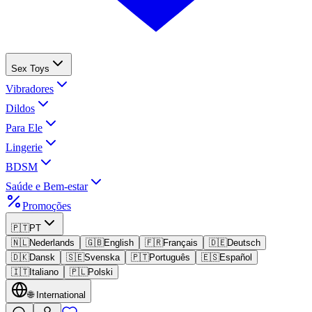
Sex Toys
Vibradores
Dildos
Para Ele
Lingerie
BDSM
Saúde e Bem-estar
Promoções
🇵🇹
PT
🇳🇱
Nederlands
🇬🇧
English
🇫🇷
Français
🇩🇪
Deutsch
🇩🇰
Dansk
🇸🇪
Svenska
🇵🇹
Português
🇪🇸
Español
🇮🇹
Italiano
🇵🇱
Polski
🌐
International