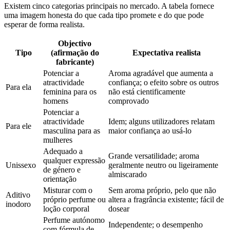
Existem cinco categorias principais no mercado. A tabela fornece
uma imagem honesta do que cada tipo promete e do que pode
esperar de forma realista.
Objectivo
Tipo
(afirmação do
Expectativa realista
fabricante)
Potenciar a
Aroma agradável que aumenta a
atractividade
confiança; o efeito sobre os outros
Para ela
feminina para os
não está cientificamente
homens
comprovado
Potenciar a
atractividade
Idem; alguns utilizadores relatam
Para ele
masculina para as
maior confiança ao usá-lo
mulheres
Adequado a
Grande versatilidade; aroma
qualquer expressão
Unissexo
geralmente neutro ou ligeiramente
de género e
almiscarado
orientação
Misturar com o
Sem aroma próprio, pelo que não
Aditivo
próprio perfume ou
altera a fragrância existente; fácil de
inodoro
loção corporal
dosear
Perfume autónomo
Independente; o desempenho
com fórmula de