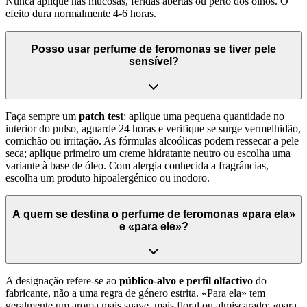
Nunca aplique nas mucosas, feridas abertas ou perto dos olhos. O
efeito dura normalmente 4-6 horas.
Posso usar perfume de feromonas se tiver pele
sensível?
Faça sempre um
patch test
: aplique uma pequena quantidade no
interior do pulso, aguarde 24 horas e verifique se surge vermelhidão,
comichão ou irritação. As fórmulas alcoólicas podem ressecar a pele
seca; aplique primeiro um creme hidratante neutro ou escolha uma
variante à base de óleo. Com alergia conhecida a fragrâncias,
escolha um produto hipoalergénico ou inodoro.
A quem se destina o perfume de feromonas «para ela»
e «para ele»?
A designação refere-se ao
público-alvo e perfil olfactivo
do
fabricante, não a uma regra de género estrita. «Para ela» tem
geralmente um aroma mais suave, mais floral ou almiscarado; «para