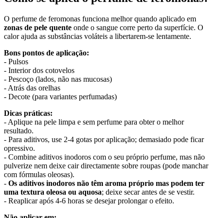
O perfume de feromonas funciona melhor quando aplicado em
zonas de pele quente
onde o sangue corre perto da superfície. O
calor ajuda as substâncias voláteis a libertarem-se lentamente.
Bons pontos de aplicação:
- Pulsos
- Interior dos cotovelos
- Pescoço (lados, não nas mucosas)
- Atrás das orelhas
- Decote (para variantes perfumadas)
Dicas práticas:
- Aplique na pele limpa e sem perfume para obter o melhor
resultado.
- Para aditivos, use 2-4 gotas por aplicação; demasiado pode ficar
opressivo.
- Combine aditivos inodoros com o seu próprio perfume, mas não
pulverize nem deixe cair directamente sobre roupas (pode manchar
com fórmulas oleosas).
-
Os aditivos inodoros não têm aroma próprio mas podem ter
uma textura oleosa ou aquosa
; deixe secar antes de se vestir.
- Reaplicar após 4-6 horas se desejar prolongar o efeito.
Não aplicar em: