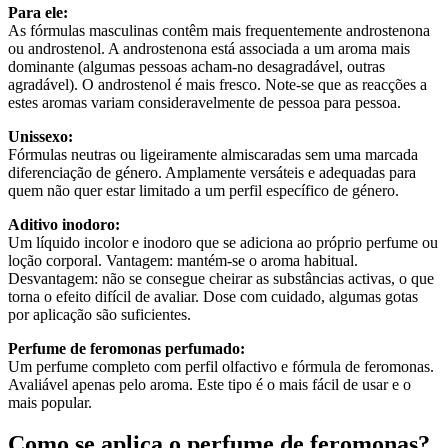
Para ele:
As fórmulas masculinas contêm mais frequentemente androstenona
ou androstenol. A androstenona está associada a um aroma mais
dominante (algumas pessoas acham-no desagradável, outras
agradável). O androstenol é mais fresco. Note-se que as reacções a
estes aromas variam consideravelmente de pessoa para pessoa.
Unissexo:
Fórmulas neutras ou ligeiramente almiscaradas sem uma marcada
diferenciação de género. Amplamente versáteis e adequadas para
quem não quer estar limitado a um perfil específico de género.
Aditivo inodoro:
Um líquido incolor e inodoro que se adiciona ao próprio perfume ou
loção corporal. Vantagem: mantém-se o aroma habitual.
Desvantagem: não se consegue cheirar as substâncias activas, o que
torna o efeito difícil de avaliar. Dose com cuidado, algumas gotas
por aplicação são suficientes.
Perfume de feromonas perfumado:
Um perfume completo com perfil olfactivo e fórmula de feromonas.
Avaliável apenas pelo aroma. Este tipo é o mais fácil de usar e o
mais popular.
Como se aplica o perfume de feromonas?