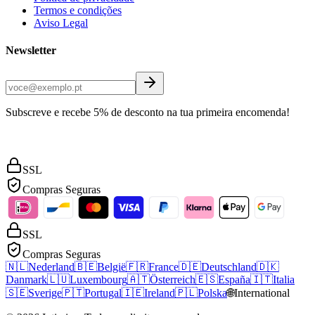
Termos e condições
Aviso Legal
Newsletter
Subscreve e recebe 5% de desconto na tua primeira encomenda!
SSL
Compras Seguras
SSL
Compras Seguras
🇳🇱
Nederland
🇧🇪
België
🇫🇷
France
🇩🇪
Deutschland
🇩🇰
Danmark
🇱🇺
Luxembourg
🇦🇹
Österreich
🇪🇸
España
🇮🇹
Italia
🇸🇪
Sverige
🇵🇹
Portugal
🇮🇪
Ireland
🇵🇱
Polska
🌐
International