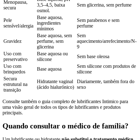
Menopausa,
3,5–4,5, baixa
Sem glicerina, sem perfume
secura
osmol.
Base aquosa,
Pele
Sem parabenos e sem
ingredientes
sensível/alergia
perfume
mínimos
Base aquosa, sem
Sem
Gravidez
perfume, sem
aquecimento/arrefecimento/N-
glicerina
9
Uso com
Base aquosa ou
Sem base oleosa
preservativo
silicone
Uso com
Sem silicone com produtos de
Base aquosa
brinquedos
silicone
Secura
Hidratante vaginal
Diariamente, também fora do
estrutural na
(ácido hialurónico)
sexo
transição
Consulte também o guia completo de lubrificantes Intimico para
uma visão geral de todos os tipos de lubrificantes e produtos
principais.
Quando consultar o médico de família?
Um lubrificante ou hidratante
não substitui o tratamento médico
.