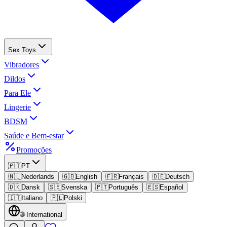
Sex Toys
Vibradores
Dildos
Para Ele
Lingerie
BDSM
Saúde e Bem-estar
Promoções
🇵🇹
PT
🇳🇱
Nederlands
🇬🇧
English
🇫🇷
Français
🇩🇪
Deutsch
🇩🇰
Dansk
🇸🇪
Svenska
🇵🇹
Português
🇪🇸
Español
🇮🇹
Italiano
🇵🇱
Polski
🌐
International