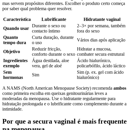
mas servem propósitos diferentes. Escolher o produto certo começa
por saber qual problema quer resolver.
Característica
Lubrificante
Hidratante vaginal
Durante o sexo ou
2–3× por semana, também
Quando usar
contacto íntimo
fora do sexo
Quanto
Curta duração, durante
Vários dias após aplicação
tempo dura
o uso
Reduzir fricção,
Hidratar a mucosa,
Objetivo
conforto durante o sexo
combater secura estrutural
Ingredientes
Água destilada, aloe
Ácido hialurónico,
exemplo
vera, gel de aloé
policarbófilo, ácido láctico
Sem
Sim (p. ex. gel com ácido
Sim
hormonas
hialurónico)
A NAMS (North American Menopause Society) recomenda
ambos
como primeira escolha em queixas genitourinárias leves a
moderadas da menopausa. Use o hidratante regularmente para
hidratação prolongada e o lubrificante como complemento durante a
intimidade.
Por que a secura vaginal é mais frequente
na menopausa