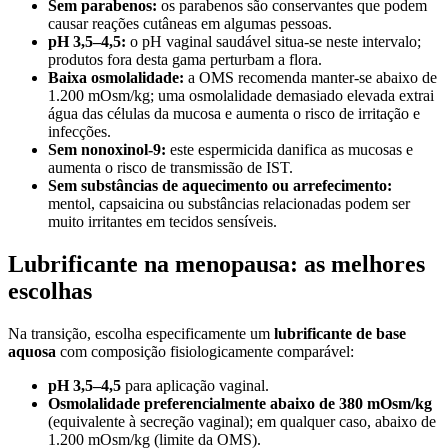
Sem parabenos:
os parabenos são conservantes que podem
causar reações cutâneas em algumas pessoas.
pH 3,5–4,5:
o pH vaginal saudável situa-se neste intervalo;
produtos fora desta gama perturbam a flora.
Baixa osmolalidade:
a OMS recomenda manter-se abaixo de
1.200 mOsm/kg; uma osmolalidade demasiado elevada extrai
água das células da mucosa e aumenta o risco de irritação e
infecções.
Sem nonoxinol-9:
este espermicida danifica as mucosas e
aumenta o risco de transmissão de IST.
Sem substâncias de aquecimento ou arrefecimento:
mentol, capsaicina ou substâncias relacionadas podem ser
muito irritantes em tecidos sensíveis.
Lubrificante na menopausa: as melhores
escolhas
Na transição, escolha especificamente um
lubrificante de base
aquosa
com composição fisiologicamente comparável:
pH 3,5–4,5
para aplicação vaginal.
Osmolalidade preferencialmente abaixo de 380 mOsm/kg
(equivalente à secreção vaginal); em qualquer caso, abaixo de
1.200 mOsm/kg (limite da OMS).