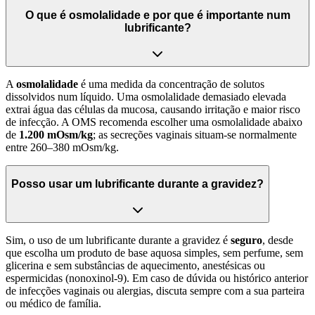
O que é osmolalidade e por que é importante num
lubrificante?
A
osmolalidade
é uma medida da concentração de solutos
dissolvidos num líquido. Uma osmolalidade demasiado elevada
extrai água das células da mucosa, causando irritação e maior risco
de infecção. A OMS recomenda escolher uma osmolalidade abaixo
de
1.200 mOsm/kg
; as secreções vaginais situam-se normalmente
entre 260–380 mOsm/kg.
Posso usar um lubrificante durante a gravidez?
Sim, o uso de um lubrificante durante a gravidez é
seguro
, desde
que escolha um produto de base aquosa simples, sem perfume, sem
glicerina e sem substâncias de aquecimento, anestésicas ou
espermicidas (nonoxinol-9). Em caso de dúvida ou histórico anterior
de infecções vaginais ou alergias, discuta sempre com a sua parteira
ou médico de família.