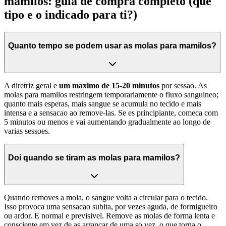
mamilos: guia de compra completo (que
tipo e o indicado para ti?)
Quanto tempo se podem usar as molas para mamilos?
A diretriz geral e
um maximo de 15-20 minutos
por sessao. As
molas para mamilos restringem temporariamente o fluxo sanguineo;
quanto mais esperas, mais sangue se acumula no tecido e mais
intensa e a sensacao ao remove-las. Se es principiante, comeca com
5 minutos ou menos e vai aumentando gradualmente ao longo de
varias sessoes.
Doi quando se tiram as molas para mamilos?
Quando removes a mola, o sangue volta a circular para o tecido.
Isso provoca uma sensacao subita, por vezes aguda, de formigueiro
ou ardor. E normal e previsivel. Remove as molas de forma lenta e
consciente em vez de as arrancar de uma so vez, o que torna o