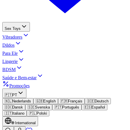
Sex Toys
Vibradores
Dildos
Para Ele
Lingerie
BDSM
Saúde e Bem-estar
Promoções
🇵🇹
PT
🇳🇱
Nederlands
🇬🇧
English
🇫🇷
Français
🇩🇪
Deutsch
🇩🇰
Dansk
🇸🇪
Svenska
🇵🇹
Português
🇪🇸
Español
🇮🇹
Italiano
🇵🇱
Polski
🌐
International