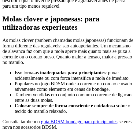
descobrir qual o nivel de pressao que e agradavel antes de passar
para um tipo menos regulavel.
Molas clover e japonesas: para
utilizadoras experientes
As molas clover (tambem chamadas molas japonesas) funcionam de
forma diferente das regulaveis: sao autoapertantes. Um mecanismo
de alavanca faz com que a mola aperte mais quanto mais se puxa a
corrente ou o cordao preso. Quanto maior a tensao, maior a pressao
no mamilo.
Isso torna-as
inadequadas para principiantes
: puxar
acidentalmente ou com forca intensifica a mola de imediato.
Populares no jogo BDSM onde a corrente ou cordao e usado
ativamente como elemento em cenas de bondage.
Tambem vendidas em conjunto com uma corrente de ligacao
entre as duas molas.
Colocar sempre de forma consciente e cuidadosa
sobre o
tecido do mamilo relaxado.
Consulta tambem o
guia BDSM bondage para principiantes
se eres
nova nos acessorios BDSM.