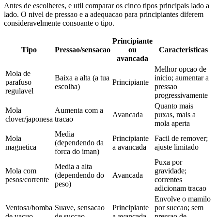
Antes de escolheres, e util comparar os cinco tipos principais lado a
lado. O nivel de pressao e a adequacao para principiantes diferem
consideravelmente consoante o tipo.
Principiante
Tipo
Pressao/sensacao
ou
Caracteristicas
avancada
Melhor opcao de
Mola de
Baixa a alta (a tua
inicio; aumentar a
parafuso
Principiante
escolha)
pressao
regulavel
progressivamente
Quanto mais
Mola
Aumenta com a
Avancada
puxas, mais a
clover/japonesa
tracao
mola aperta
Media
Mola
Principiante
Facil de remover;
(dependendo da
magnetica
a avancada
ajuste limitado
forca do iman)
Puxa por
Media a alta
Mola com
gravidade;
(dependendo do
Avancada
pesos/corrente
correntes
peso)
adicionam tracao
Envolve o mamilo
Ventosa/bomba
Suave, sensacao
Principiante
por succao; sem
de vacuo
de succao
a avancada
pressao de