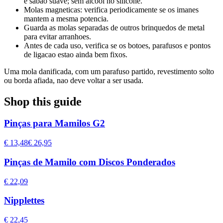
e sabao suave; sem alcool no silicone.
Molas magneticas: verifica periodicamente se os imanes
mantem a mesma potencia.
Guarda as molas separadas de outros brinquedos de metal
para evitar arranhoes.
Antes de cada uso, verifica se os botoes, parafusos e pontos
de ligacao estao ainda bem fixos.
Uma mola danificada, com um parafuso partido, revestimento solto
ou borda afiada, nao deve voltar a ser usada.
Shop this guide
Pinças para Mamilos G2
€ 13,48
€ 26,95
Pinças de Mamilo com Discos Ponderados
€ 22,09
Nipplettes
€ 22,45