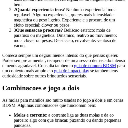
bem.
2
Quanta experiencia tens?
Nenhuma experiencia: mola
regulavel. Alguma experiencia, queres mais intensidade:
magnetica ou peso ligeiro. Experiente e a procura de um
efeito especial: clover ou pesos.
3
Que sensacao procuras?
Beliscao estatico: mola de
parafuso ou magnetica. Dinamico, reativo ao movimento:
mola clover ou pesos. De succao, envolvente: ventosa de
vacuo.
Comeca sempre um degrau menos intenso do que pensas querer.
Podes sempre aumentar; recuperar de uma sessao demasiado intensa
e menos agradavel. Consulta tambem o
guia de compra BDSM
para
um contexto mais amplo e o
guia de impact play
se tambem tens
curiosidade sobre outros brinquedos sensoriais.
Combinacoes e jogo a dois
As molas para mamilos sao muito usadas no jogo a dois e em cenas
BDSM. Algumas combinacoes que funcionam bem:
Molas e corrente
: a corrente liga as duas molas e da ao
parceiro algo com que brincar, puxando ou dando pequenas
pancadas.