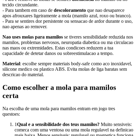
tecido circundante.
- Para tambem em caso de
descoloramento
que nao desaparece
apos afrouxares ligeiramente a mola (mamilo azul, roxo ou branco).
- Para se sentires dor persistente ou sensacao de ardor durante o uso,
nao apenas ao remover.
Nao uses molas para mamilos
se tiveres sensibilidade reduzida nos
mamilos, problemas nervosos, neuropatia diabetica ou ma circulacao
nas maos ou extremidades. Estas condicoes reduzem a tua
capacidade de detetar danos ou sobreestimulacao a tempo.
Material
: escolhe sempre materiais body-safe como aco inoxidavel,
silicone medico ou plastico ABS. Evita molas de liga baratas sem
descricao do material.
Como escolher a mola para mamilos
certa
Na escolha de uma mola para mamilos entram em jogo tres
questoes:
1
Qual e a sensibilidade dos teus mamilos?
Muito sensiveis:
comeca com uma ventosa ou uma mola regulavel na definicao
mais baixa. Menos sensiveis: regulavel ou magnetica funciona