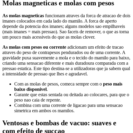
Molas magneticas e molas com pesos
As molas magneticas
funcionam atraves da forca de atracao de dois
imanes colocados em cada lado do mamilo. A forca de aperto
depende da potencia dos imanes; alguns modelos sao empilhaveis
(mais imanes = mais pressao). Sao faceis de remover, o que as torna
um pouco mais acessiveis do que as molas clover.
As molas com pesos ou corrente
adicionam um efeito de tracao
atraves do peso de contrapesos pendurados ou de uma corrente. A
gravidade puxa suavemente a mola e o tecido do mamilo para baixo,
criando uma sensacao diferente e mais duradoura comparada com a
pressao estatica. Este tipo destina-se a utilizadoras que ja sabem qual
a intensidade de pressao que lhes e agradavel.
Com as molas de pesos, comeca sempre com o
peso mais
baixo disponivel
.
Garante que estas sentada ou deitada ao colocares, para que o
peso nao caia de repente.
Combina com uma corrente de ligacao para uma sensacao
simetrica em ambos os mamilos.
Ventosas e bombas de vacuo: suaves e
com efeito de succao