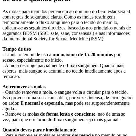
As molas para mamilos pertencem ao dominio do bem-estar sexual
com regras de seguranca claras. Como as molas restringem
temporariamente o fluxo sanguineo para o tecido do mamilo,
aplicam-se as seguintes diretrizes, baseadas nos principios gerais de
seguranca BDSM (SSC: safe, sane, consensual) e nas informacoes
da International Society for Sexual Medicine (ISSM):
Tempo de uso
- Limita o tempo de uso a
um maximo de 15-20 minutos
por
sessao, especialmente no inicio.
- A mola restringe parcialmente o fluxo sanguineo. Quanto mais
esperas, mais sangue se acumula no tecido imediatamente apos a
remocao.
Ao remover as molas
- Quando removes a mola, o sangue volta a circular para o tecido.
Isso provoca uma sensacao subita, por vezes intensa, de formigueiro
ou ardor. E
normal e esperada
, mas pode ser surpreendentemente
aguda.
- Remove as molas
de forma lenta e consciente
, nao de uma so
vez, para que o retorno do fluxo sanguineo seja mais gradual.
Quando deves parar imediatamente
- Para e remove as molas se sentires
dormencia
no mamilo ou no