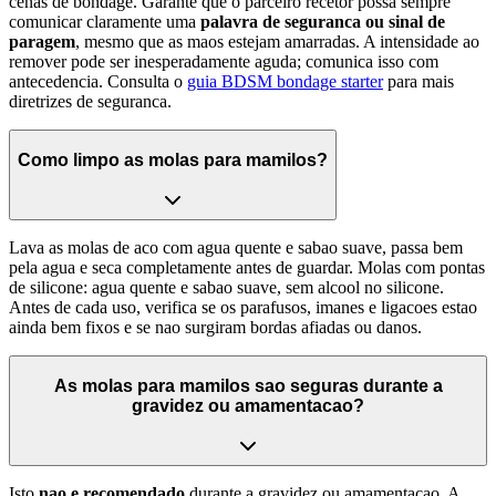
cenas de bondage. Garante que o parceiro recetor possa sempre
comunicar claramente uma
palavra de seguranca ou sinal de
paragem
, mesmo que as maos estejam amarradas. A intensidade ao
remover pode ser inesperadamente aguda; comunica isso com
antecedencia. Consulta o
guia BDSM bondage starter
para mais
diretrizes de seguranca.
Como limpo as molas para mamilos?
Lava as molas de aco com agua quente e sabao suave, passa bem
pela agua e seca completamente antes de guardar. Molas com pontas
de silicone: agua quente e sabao suave, sem alcool no silicone.
Antes de cada uso, verifica se os parafusos, imanes e ligacoes estao
ainda bem fixos e se nao surgiram bordas afiadas ou danos.
As molas para mamilos sao seguras durante a
gravidez ou amamentacao?
Isto
nao e recomendado
durante a gravidez ou amamentacao. A