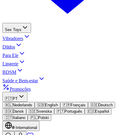
Sex Toys
Vibradores
Dildos
Para Ele
Lingerie
BDSM
Saúde e Bem-estar
Promoções
🇵🇹
PT
🇳🇱
Nederlands
🇬🇧
English
🇫🇷
Français
🇩🇪
Deutsch
🇩🇰
Dansk
🇸🇪
Svenska
🇵🇹
Português
🇪🇸
Español
🇮🇹
Italiano
🇵🇱
Polski
🌐
International