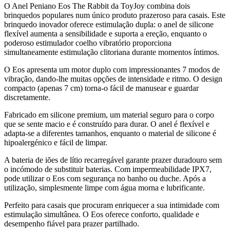
O Anel Peniano Eos The Rabbit da ToyJoy combina dois
brinquedos populares num único produto prazeroso para casais. Este
brinquedo inovador oferece estimulação dupla: o anel de silicone
flexível aumenta a sensibilidade e suporta a ereção, enquanto o
poderoso estimulador coelho vibratório proporciona
simultaneamente estimulação clitoriana durante momentos íntimos.
O Eos apresenta um motor duplo com impressionantes 7 modos de
vibração, dando-lhe muitas opções de intensidade e ritmo. O design
compacto (apenas 7 cm) torna-o fácil de manusear e guardar
discretamente.
Fabricado em silicone premium, um material seguro para o corpo
que se sente macio e é construído para durar. O anel é flexível e
adapta-se a diferentes tamanhos, enquanto o material de silicone é
hipoalergénico e fácil de limpar.
A bateria de iões de lítio recarregável garante prazer duradouro sem
o incómodo de substituir baterias. Com impermeabilidade IPX7,
pode utilizar o Eos com segurança no banho ou duche. Após a
utilização, simplesmente limpe com água morna e lubrificante.
Perfeito para casais que procuram enriquecer a sua intimidade com
estimulação simultânea. O Eos oferece conforto, qualidade e
desempenho fiável para prazer partilhado.