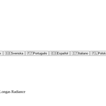
k
🇸🇪
Svenska
🇵🇹
Português
🇪🇸
Español
🇮🇹
Italiano
🇵🇱
Polsk
Longas Radiance