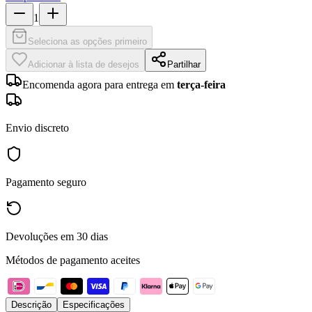
1
Seleciona as opções primeiro
Adicionar à lista de desejos
Partilhar
Encomenda agora para entrega em
terça-feira
Envio discreto
Pagamento seguro
Devoluções em 30 dias
Métodos de pagamento aceites
Descrição
Especificações