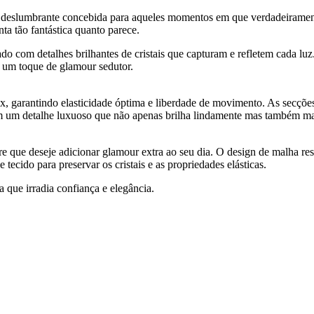
slumbrante concebida para aqueles momentos em que verdadeiramente des
nta tão fantástica quanto parece.
ado com detalhes brilhantes de cristais que capturam e refletem cada l
m um toque de glamour sedutor.
x, garantindo elasticidade óptima e liberdade de movimento. As secç
nam um detalhe luxuoso que não apenas brilha lindamente mas também m
re que deseje adicionar glamour extra ao seu dia. O design de malha re
 tecido para preservar os cristais e as propriedades elásticas.
que irradia confiança e elegância.