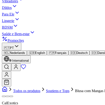
Vibradores
Dildos
Para Ele
Lingerie
BDSM
Saúde e Bem-estar
Promoções
🇵🇹
PT
🇳🇱
Nederlands
🇬🇧
English
🇫🇷
Français
🇩🇪
Deutsch
🇩🇰
Dans
🌐
International
Todos os produtos
Soutiens e Tops
Blusa com Mangas 
CalExotics