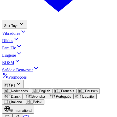
Sex Toys
Vibradores
Dildos
Para Ele
Lingerie
BDSM
Saúde e Bem-estar
Promoções
🇵🇹
PT
🇳🇱
Nederlands
🇬🇧
English
🇫🇷
Français
🇩🇪
Deutsch
🇩🇰
Dansk
🇸🇪
Svenska
🇵🇹
Português
🇪🇸
Español
🇮🇹
Italiano
🇵🇱
Polski
🌐
International