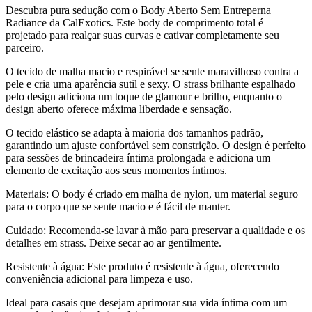
Descubra pura sedução com o Body Aberto Sem Entreperna
Radiance da CalExotics. Este body de comprimento total é
projetado para realçar suas curvas e cativar completamente seu
parceiro.
O tecido de malha macio e respirável se sente maravilhoso contra a
pele e cria uma aparência sutil e sexy. O strass brilhante espalhado
pelo design adiciona um toque de glamour e brilho, enquanto o
design aberto oferece máxima liberdade e sensação.
O tecido elástico se adapta à maioria dos tamanhos padrão,
garantindo um ajuste confortável sem constrição. O design é perfeito
para sessões de brincadeira íntima prolongada e adiciona um
elemento de excitação aos seus momentos íntimos.
Materiais: O body é criado em malha de nylon, um material seguro
para o corpo que se sente macio e é fácil de manter.
Cuidado: Recomenda-se lavar à mão para preservar a qualidade e os
detalhes em strass. Deixe secar ao ar gentilmente.
Resistente à água: Este produto é resistente à água, oferecendo
conveniência adicional para limpeza e uso.
Ideal para casais que desejam aprimorar sua vida íntima com um