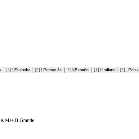
k
🇸🇪
Svenska
🇵🇹
Português
🇪🇸
Español
🇮🇹
Italiano
🇵🇱
Polsk
ais Mae B Grande