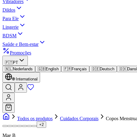
Vibradores
Dildos
Para Ele
Lingerie
BDSM
Saúde e Bem-estar
Promoções
🇵🇹
PT
🇳🇱
Nederlands
🇬🇧
English
🇫🇷
Français
🇩🇪
Deutsch
🇩🇰
Dans
🌐
International
Todos os produtos
Cuidados Corporais
Copos Menstru
+
2
Mae B