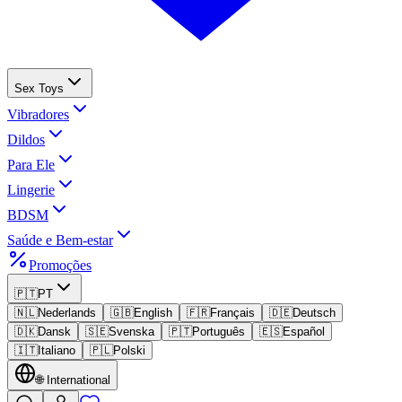
Sex Toys
Vibradores
Dildos
Para Ele
Lingerie
BDSM
Saúde e Bem-estar
Promoções
🇵🇹
PT
🇳🇱
Nederlands
🇬🇧
English
🇫🇷
Français
🇩🇪
Deutsch
🇩🇰
Dansk
🇸🇪
Svenska
🇵🇹
Português
🇪🇸
Español
🇮🇹
Italiano
🇵🇱
Polski
🌐
International