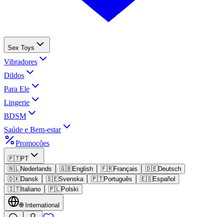
Sex Toys
Vibradores
Dildos
Para Ele
Lingerie
BDSM
Saúde e Bem-estar
Promoções
🇵🇹
PT
🇳🇱
Nederlands
🇬🇧
English
🇫🇷
Français
🇩🇪
Deutsch
🇩🇰
Dansk
🇸🇪
Svenska
🇵🇹
Português
🇪🇸
Español
🇮🇹
Italiano
🇵🇱
Polski
🌐
International