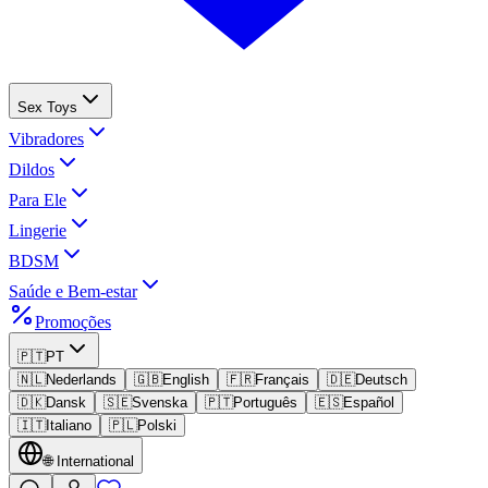
Sex Toys
Vibradores
Dildos
Para Ele
Lingerie
BDSM
Saúde e Bem-estar
Promoções
🇵🇹
PT
🇳🇱
Nederlands
🇬🇧
English
🇫🇷
Français
🇩🇪
Deutsch
🇩🇰
Dansk
🇸🇪
Svenska
🇵🇹
Português
🇪🇸
Español
🇮🇹
Italiano
🇵🇱
Polski
🌐
International