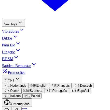
Sex Toys
Vibradores
Dildos
Para Ele
Lingerie
BDSM
Saúde e Bem-estar
Promoções
🇵🇹
PT
🇳🇱
Nederlands
🇬🇧
English
🇫🇷
Français
🇩🇪
Deutsch
🇩🇰
Dansk
🇸🇪
Svenska
🇵🇹
Português
🇪🇸
Español
🇮🇹
Italiano
🇵🇱
Polski
🌐
International