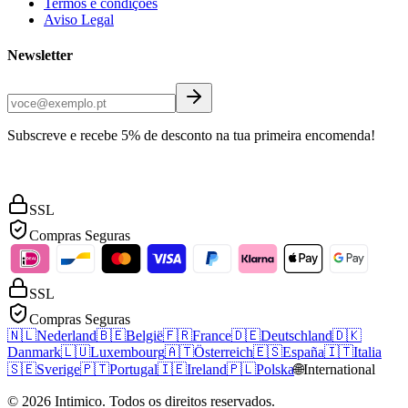
Termos e condições
Aviso Legal
Newsletter
Subscreve e recebe 5% de desconto na tua primeira encomenda!
SSL
Compras Seguras
SSL
Compras Seguras
🇳🇱
Nederland
🇧🇪
België
🇫🇷
France
🇩🇪
Deutschland
🇩🇰
Danmark
🇱🇺
Luxembourg
🇦🇹
Österreich
🇪🇸
España
🇮🇹
Italia
🇸🇪
Sverige
🇵🇹
Portugal
🇮🇪
Ireland
🇵🇱
Polska
🌐
International
©
2026
Intimico
.
Todos os direitos reservados.