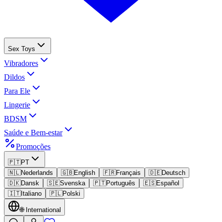
Sex Toys
Vibradores
Dildos
Para Ele
Lingerie
BDSM
Saúde e Bem-estar
Promoções
🇵🇹
PT
🇳🇱
Nederlands
🇬🇧
English
🇫🇷
Français
🇩🇪
Deutsch
🇩🇰
Dansk
🇸🇪
Svenska
🇵🇹
Português
🇪🇸
Español
🇮🇹
Italiano
🇵🇱
Polski
🌐
International