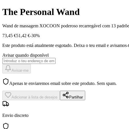
The Personal Wand
Wand de massagem XOCOON poderoso recarregável com 13 padrões de 
73,45 €
51,42 €
-
30
%
Este produto está atualmente esgotado.
Deixa o teu email e avisamos-t
Avisar quando disponível
Avisar-me
Apenas te enviaremos email sobre este produto. Sem spam.
Adicionar à lista de desejos
Partilhar
Envio discreto