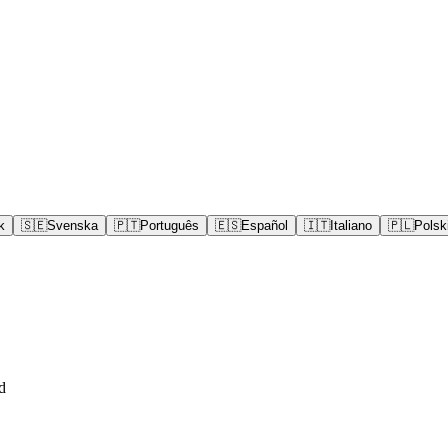
k
🇸🇪
Svenska
🇵🇹
Português
🇪🇸
Español
🇮🇹
Italiano
🇵🇱
Polsk
d