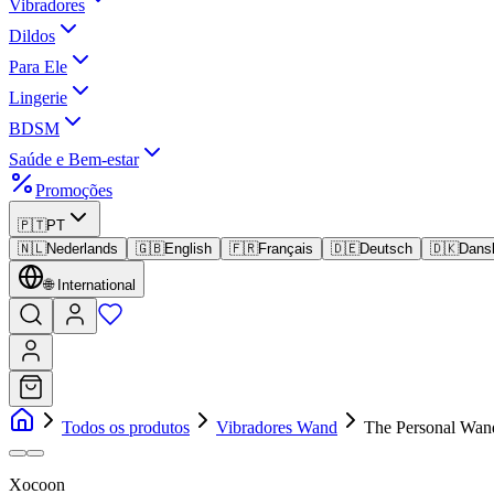
Vibradores
Dildos
Para Ele
Lingerie
BDSM
Saúde e Bem-estar
Promoções
🇵🇹
PT
🇳🇱
Nederlands
🇬🇧
English
🇫🇷
Français
🇩🇪
Deutsch
🇩🇰
Dans
🌐
International
Todos os produtos
Vibradores Wand
The Personal Wan
Xocoon