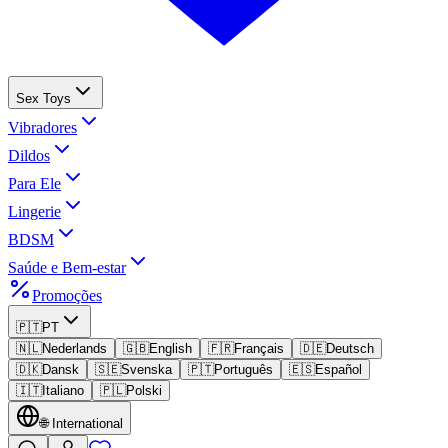
Sex Toys
Vibradores
Dildos
Para Ele
Lingerie
BDSM
Saúde e Bem-estar
Promoções
🇵🇹
PT
🇳🇱
Nederlands
🇬🇧
English
🇫🇷
Français
🇩🇪
Deutsch
🇩🇰
Dansk
🇸🇪
Svenska
🇵🇹
Português
🇪🇸
Español
🇮🇹
Italiano
🇵🇱
Polski
🌐
International