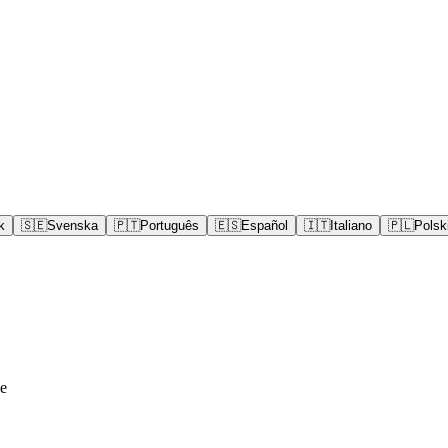
k
🇸🇪
Svenska
🇵🇹
Português
🇪🇸
Español
🇮🇹
Italiano
🇵🇱
Polsk
e