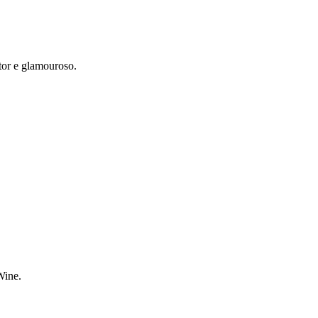
tor e glamouroso.
Wine.