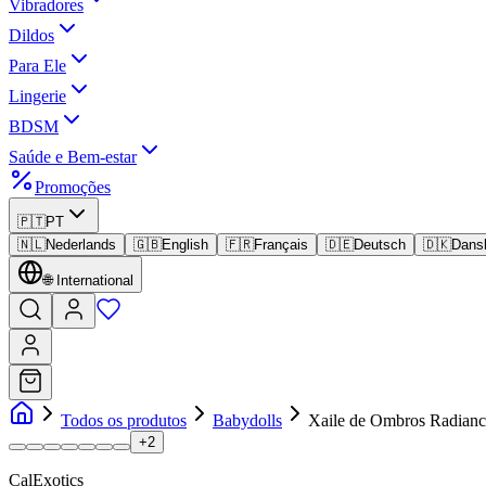
Vibradores
Dildos
Para Ele
Lingerie
BDSM
Saúde e Bem-estar
Promoções
🇵🇹
PT
🇳🇱
Nederlands
🇬🇧
English
🇫🇷
Français
🇩🇪
Deutsch
🇩🇰
Dans
🌐
International
Todos os produtos
Babydolls
Xaile de Ombros Radianc
+
2
CalExotics