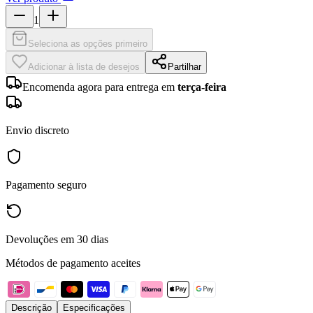
1
Seleciona as opções primeiro
Adicionar à lista de desejos
Partilhar
Encomenda agora para entrega em
terça-feira
Envio discreto
Pagamento seguro
Devoluções em 30 dias
Métodos de pagamento aceites
Descrição
Especificações