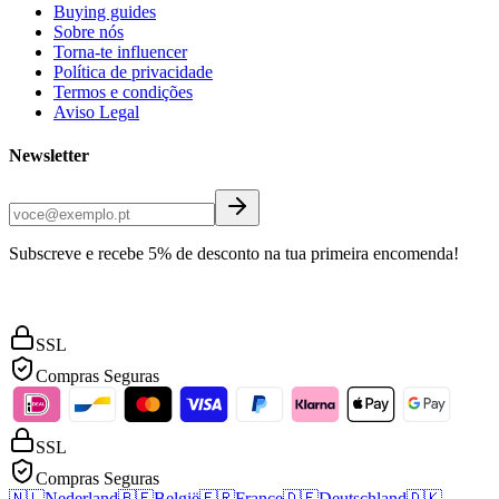
Buying guides
Sobre nós
Torna-te influencer
Política de privacidade
Termos e condições
Aviso Legal
Newsletter
Subscreve e recebe 5% de desconto na tua primeira encomenda!
SSL
Compras Seguras
SSL
Compras Seguras
🇳🇱
Nederland
🇧🇪
België
🇫🇷
France
🇩🇪
Deutschland
🇩🇰