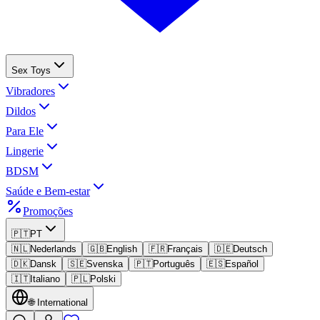
Sex Toys
Vibradores
Dildos
Para Ele
Lingerie
BDSM
Saúde e Bem-estar
Promoções
🇵🇹
PT
🇳🇱
Nederlands
🇬🇧
English
🇫🇷
Français
🇩🇪
Deutsch
🇩🇰
Dansk
🇸🇪
Svenska
🇵🇹
Português
🇪🇸
Español
🇮🇹
Italiano
🇵🇱
Polski
🌐
International