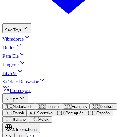
Sex Toys
Vibradores
Dildos
Para Ele
Lingerie
BDSM
Saúde e Bem-estar
Promoções
🇵🇹
PT
🇳🇱
Nederlands
🇬🇧
English
🇫🇷
Français
🇩🇪
Deutsch
🇩🇰
Dansk
🇸🇪
Svenska
🇵🇹
Português
🇪🇸
Español
🇮🇹
Italiano
🇵🇱
Polski
🌐
International