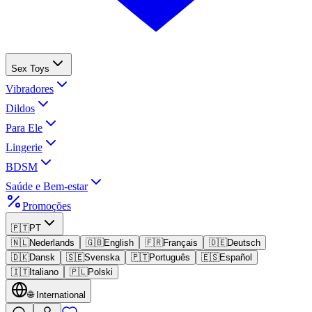
Sex Toys
Vibradores
Dildos
Para Ele
Lingerie
BDSM
Saúde e Bem-estar
Promoções
🇵🇹
PT
🇳🇱
Nederlands
🇬🇧
English
🇫🇷
Français
🇩🇪
Deutsch
🇩🇰
Dansk
🇸🇪
Svenska
🇵🇹
Português
🇪🇸
Español
🇮🇹
Italiano
🇵🇱
Polski
🌐
International