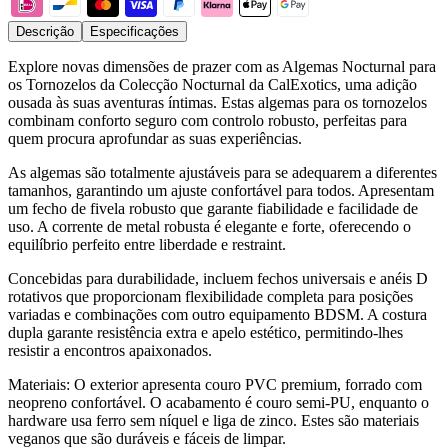
Descrição
Especificações
Explore novas dimensões de prazer com as Algemas Nocturnal para
os Tornozelos da Colecção Nocturnal da CalExotics, uma adição
ousada às suas aventuras íntimas. Estas algemas para os tornozelos
combinam conforto seguro com controlo robusto, perfeitas para
quem procura aprofundar as suas experiências.
As algemas são totalmente ajustáveis para se adequarem a diferentes
tamanhos, garantindo um ajuste confortável para todos. Apresentam
um fecho de fivela robusto que garante fiabilidade e facilidade de
uso. A corrente de metal robusta é elegante e forte, oferecendo o
equilíbrio perfeito entre liberdade e restraint.
Concebidas para durabilidade, incluem fechos universais e anéis D
rotativos que proporcionam flexibilidade completa para posições
variadas e combinações com outro equipamento BDSM. A costura
dupla garante resistência extra e apelo estético, permitindo-lhes
resistir a encontros apaixonados.
Materiais: O exterior apresenta couro PVC premium, forrado com
neopreno confortável. O acabamento é couro semi-PU, enquanto o
hardware usa ferro sem níquel e liga de zinco. Estes são materiais
veganos que são duráveis e fáceis de limpar.